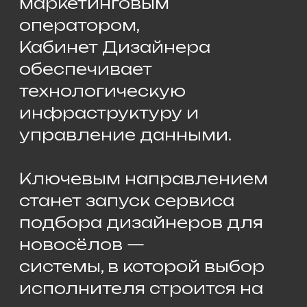
📅 Запуск — апрель.
Проект направлен на
формирование новой
модели рынка:
прозрачной,
структурированной и
управляемой.
Это шаг от разрозненных
инструментов — к единой
цифровой среде
взаимодействия.
Сервис для новосёлов по
подбору дизайнеров по
заданным критериям.
Новосёл выбирает
дизайнера не «по
знакомым», а по