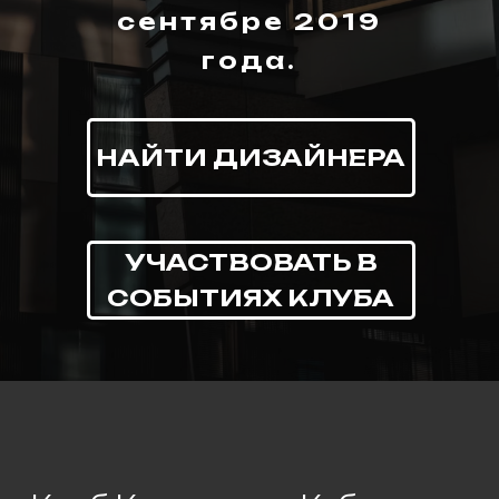
сентябре 2019
года.
НАЙТИ ДИЗАЙНЕРА
Клуб Комплект и Кабинет
Дизайнера объявляют о
УЧАСТВОВАТЬ В
стратегическом
СОБЫТИЯХ КЛУБА
партнёрстве
Клуб Комплект и Кабинет
Дизайнера начинают
сотрудничество по
созданию цифровой
экосистемы для рынка
интерьерных решений.