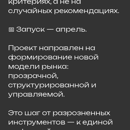
параметрам: регион, опыт,
стиль,тип проектов,бюджет
Система показывает тех, кто
максимально подходит под
запрос.
Чтобы участвовать,
дизайнеру нужно:
👉 зарегистрироваться
через сайт Клуб Комплект
👉 заполнить профиль в
Кабинете Дизайнера
Это занимает несколько
минут — просто выбрать
параметры своей работы.
📌 Те, кто заполнят профиль
первыми, попадут в первые
выборки, получат
приоритет в показах,
начнут получать заявки