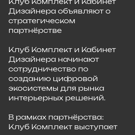
В рамках партнёрства:
Клуб Комплект выступает
маркетинговым
оператором,
Кабинет Дизайнера
обеспечивает
технологическую
инфраструктуру и
управление данными.
Ключевым направлением
станет запуск сервиса
подбора дизайнеров для
новосёлов —
системы, в которой выбор
исполнителя строится на
критериях, а не на
случайных рекомендациях.