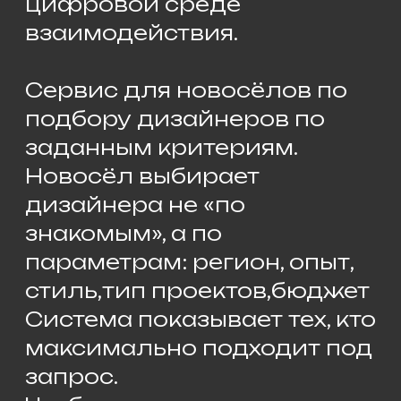
раньше остальных
Проект создаётся Клубом
Комплект в партнёрстве с
Кабинетом Дизайнера
(технологическая
платформа)👉
Заполните профиль и
закрепите своё место в
системе