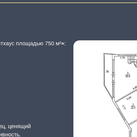
тхаус площадью 750 м²
»
:
а
ец, ценящий
ивность.