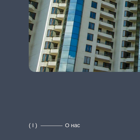
( I )
О нас