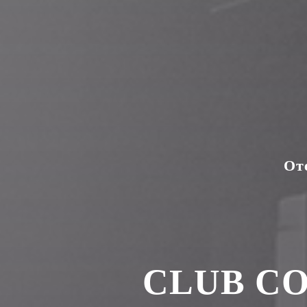
От
СLUB CO