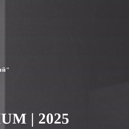
ий"
M | 2025