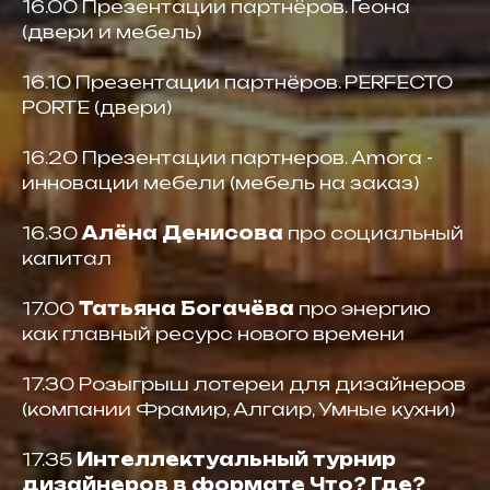
16.00 Презентации партнёров. Геона
(двери и мебель)
16.10 Презентации партнёров. PERFECTO
PORTE (двери)
16.20 Презентации партнеров. Amora -
инновации мебели (мебель на заказ)
16.30
Алёна Денисова
про социальный
капитал
17.00
Татьяна Богачёва
про энергию
как главный ресурс нового времени
17.30 Розыгрыш лотереи для дизайнеров
(компании Фрамир, Алгаир, Умные кухни)
17.35
Интеллектуальный турнир
дизайнеров в формате Что? Где?