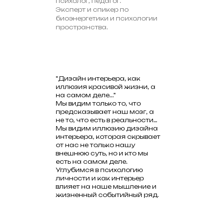
психолог, педагог.
Эксперт и спикер по
биоэнергетики и психологии
пространства.
"Дизайн интерьера, как
иллюзия красивой жизни, а
на самом деле..."
Мы видим только то, что
предсказывает наш мозг, а
не то, что есть в реальности…
Мы видим иллюзию дизайна
интерьера, которая скрывает
от нас не только нашу
внешнюю суть, но и кто мы
есть на самом деле.
Углубимся в психологию
личности и как интерьер
влияет на наше мышление и
жизненный событийный ряд.